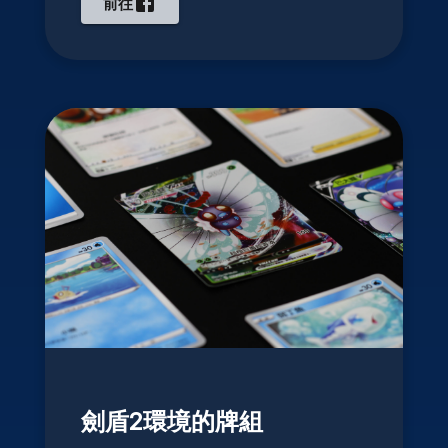
前往
劍盾2環境的牌組