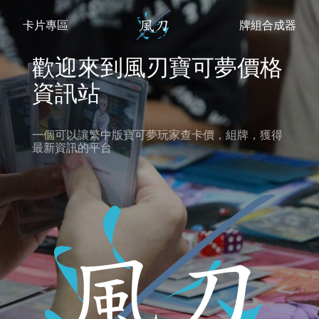
卡片專區
牌組合成器
歡迎來到風刃寶可夢價格
資訊站
一個可以讓繁中版寶可夢玩家查卡價，組牌，獲得
最新資訊的平台